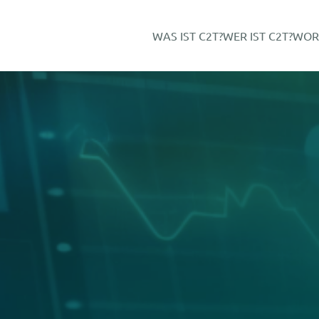
WAS IST C2T?
WER IST C2T?
WOR