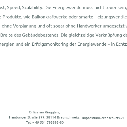
ost, Speed, Scalability. Die Energiewende muss nicht teuer sein
e Produkte, wie Balkonkraftwerke oder smarte Heizungsventile,
l, ohne Vorplanung und oft sogar ohne Handwerker umgesetzt 
ie Breite des Gebäudebestands. Die gleichzeitige Verknüpfung d
nergien und ein Erfolgsmonitoring der Energiewende – in Echtz
Office am Ringgleis,
Hamburger Straße 277, 38114 Braunschweig,
Impressum
Datenschutz
C2T 
Tel: + 49 531 793893-80